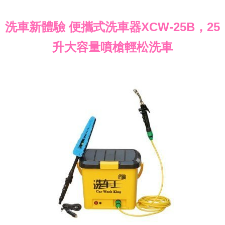
洗車新體驗 便攜式洗車器XCW-25B，25
升大容量噴槍輕松洗車