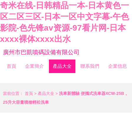
奇米在线-日韩精品一本-日本黄色一
区二区三区-日本一区中文字幕-午色
影院-色先锋av资源-97看片网-日本
xxxx裸体xxxx出水
廣州市巴凱噴碼設備有限公司
首頁
企業簡介
產品大全
聯系我們
企業信息
當前位置：
首頁
>
產品大全
>
洗車新體驗 便攜式洗車器XCW-25B，
25升大容量噴槍輕松洗車