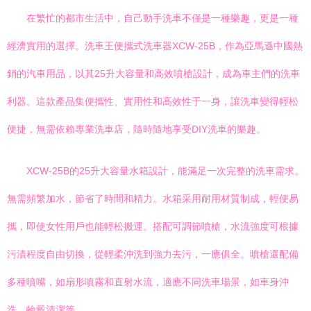
在繁忙的都市生活中，自己動手洗車不僅是一種樂趣，更是一種
經濟實用的選擇。洗車王便攜式洗車器XCW-25B，作為亞馬遜中國熱
銷的汽車用品，以其25升大容量和高效噴槍設計，成為車主們的洗車
利器。這款產品集便攜性、實用性和高效性于一身，讓洗車變得輕松
便捷，無需依賴專業洗車店，隨時隨地享受DIY洗車的樂趣。
XCW-25B的25升大容量水箱設計，能滿足一次完整的洗車需求。
無需頻繁加水，節省了時間和精力。水箱采用耐用材質制成，輕便易
攜，即使女性用戶也能輕松搬運。搭配可調節噴槍，水流強度可根據
污漬程度自由切換，從輕柔沖洗到強力去污，一應俱全。噴槍還配備
多種噴嘴，如扇形噴霧和直射水流，適應不同洗車場景，如車身沖
洗、輪轂清潔等。