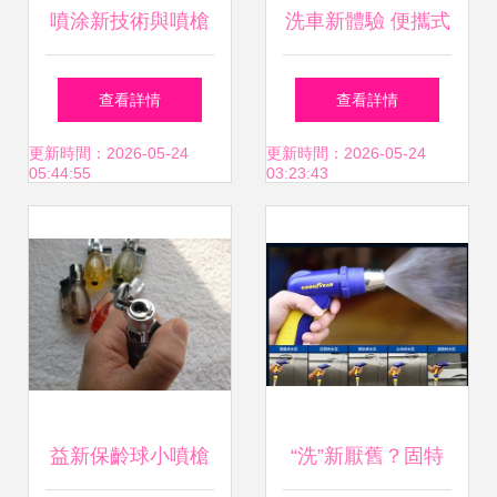
噴涂新技術與噴槍
洗車新體驗 便攜式
優化 提升產品良率
洗車器XCW-25B，
查看詳情
查看詳情
的工藝突破
25升大容量噴槍輕
更新時間：2026-05-24
更新時間：2026-05-24
05:44:55
03:23:43
松洗車
益新保齡球小噴槍
“洗”新厭舊？固特