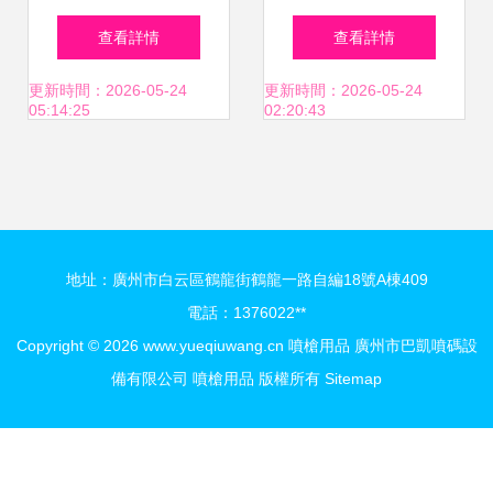
焊槍直沖打火機 工
異汽車用品助你尋
查看詳情
查看詳情
業與日常的強力點
歡
更新時間：2026-05-24
更新時間：2026-05-24
05:14:25
02:20:43
火伙伴
地址：廣州市白云區鶴龍街鶴龍一路自編18號A棟409
電話：1376022**
Copyright © 2026
www.yueqiuwang.cn
噴槍用品
廣州市巴凱噴碼設
備有限公司
噴槍用品
版權所有
Sitemap