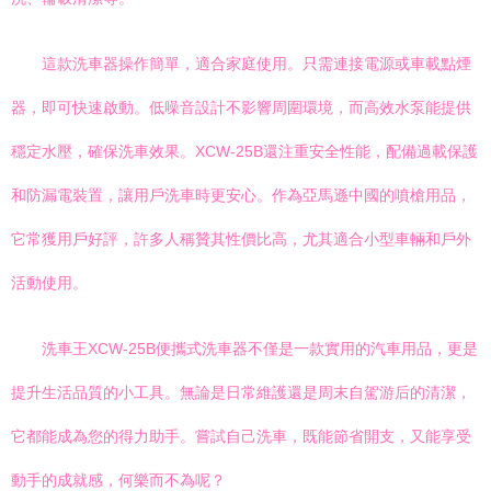
這款洗車器操作簡單，適合家庭使用。只需連接電源或車載點煙
器，即可快速啟動。低噪音設計不影響周圍環境，而高效水泵能提供
穩定水壓，確保洗車效果。XCW-25B還注重安全性能，配備過載保護
和防漏電裝置，讓用戶洗車時更安心。作為亞馬遜中國的噴槍用品，
它常獲用戶好評，許多人稱贊其性價比高，尤其適合小型車輛和戶外
活動使用。
洗車王XCW-25B便攜式洗車器不僅是一款實用的汽車用品，更是
提升生活品質的小工具。無論是日常維護還是周末自駕游后的清潔，
它都能成為您的得力助手。嘗試自己洗車，既能節省開支，又能享受
動手的成就感，何樂而不為呢？