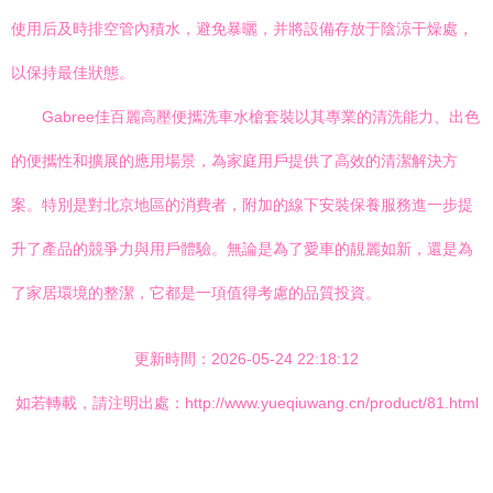
使用后及時排空管內積水，避免暴曬，并將設備存放于陰涼干燥處，
以保持最佳狀態。
Gabree佳百麗高壓便攜洗車水槍套裝以其專業的清洗能力、出色
的便攜性和擴展的應用場景，為家庭用戶提供了高效的清潔解決方
案。特別是對北京地區的消費者，附加的線下安裝保養服務進一步提
升了產品的競爭力與用戶體驗。無論是為了愛車的靚麗如新，還是為
了家居環境的整潔，它都是一項值得考慮的品質投資。
更新時間：2026-05-24 22:18:12
如若轉載，請注明出處：http://www.yueqiuwang.cn/product/81.html