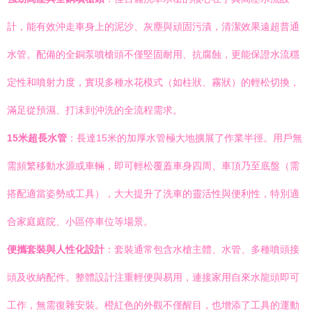
計，能有效沖走車身上的泥沙、灰塵與頑固污漬，清潔效果遠超普通
水管。配備的全銅泵噴槍頭不僅堅固耐用、抗腐蝕，更能保證水流穩
定性和噴射力度，實現多種水花模式（如柱狀、霧狀）的輕松切換，
滿足從預濕、打沫到沖洗的全流程需求。
15米超長水管
：長達15米的加厚水管極大地擴展了作業半徑。用戶無
需頻繁移動水源或車輛，即可輕松覆蓋車身四周、車頂乃至底盤（需
搭配適當姿勢或工具），大大提升了洗車的靈活性與便利性，特別適
合家庭庭院、小區停車位等場景。
便攜套裝與人性化設計
：套裝通常包含水槍主體、水管、多種噴頭接
頭及收納配件。整體設計注重輕便與易用，連接家用自來水龍頭即可
工作，無需復雜安裝。橙紅色的外觀不僅醒目，也增添了工具的運動