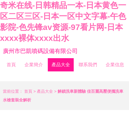
奇米在线-日韩精品一本-日本黄色一
区二区三区-日本一区中文字幕-午色
影院-色先锋av资源-97看片网-日本
xxxx裸体xxxx出水
廣州市巴凱噴碼設備有限公司
首頁
企業簡介
產品大全
聯系我們
企業信息
當前位置：
首頁
>
產品大全
>
解鎖洗車新體驗 佳百麗高壓便攜洗車
水槍套裝全解析