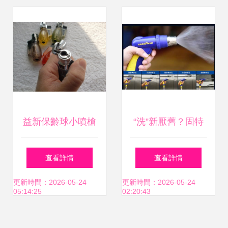
松洗車
益新保齡球小噴槍
“洗”新厭舊？固特
焊槍直沖打火機 工
異汽車用品助你尋
查看詳情
查看詳情
業與日常的強力點
歡
更新時間：2026-05-24
更新時間：2026-05-24
05:14:25
02:20:43
火伙伴