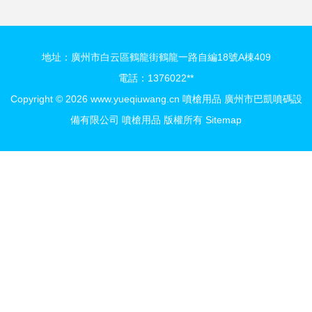
地址：廣州市白云區鶴龍街鶴龍一路自編18號A棟409
電話：1376022**
Copyright © 2026
www.yueqiuwang.cn
噴槍用品
廣州市巴凱噴碼設
備有限公司
噴槍用品
版權所有
Sitemap