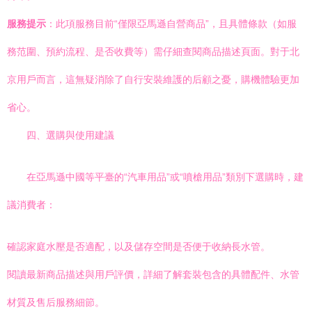
服務提示
：此項服務目前“僅限亞馬遜自營商品”，且具體條款（如服
務范圍、預約流程、是否收費等）需仔細查閱商品描述頁面。對于北
京用戶而言，這無疑消除了自行安裝維護的后顧之憂，購機體驗更加
省心。
四、選購與使用建議
在亞馬遜中國等平臺的“汽車用品”或“噴槍用品”類別下選購時，建
議消費者：
確認家庭水壓是否適配，以及儲存空間是否便于收納長水管。
閱讀最新商品描述與用戶評價，詳細了解套裝包含的具體配件、水管
材質及售后服務細節。