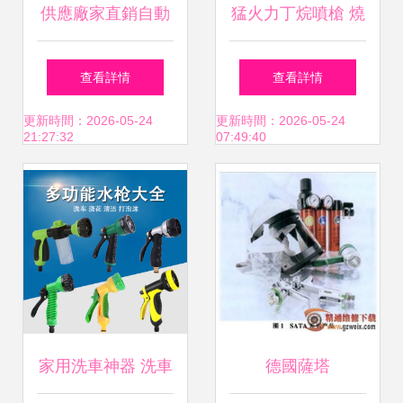
供應廠家直銷自動
猛火力丁烷噴槍 燒
點火帶柄噴槍 卡式
烤、焊接與便攜之
查看詳情
查看詳情
罐專用與戶外用品
選
更新時間：2026-05-24
更新時間：2026-05-24
21:27:32
07:49:40
的優選利器
家用洗車神器 洗車
德國薩塔