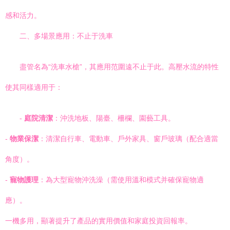
感和活力。
二、多場景應用：不止于洗車
盡管名為“洗車水槍”，其應用范圍遠不止于此。高壓水流的特性
使其同樣適用于：
-
庭院清潔
：沖洗地板、陽臺、柵欄、園藝工具。
-
物業保潔
：清潔自行車、電動車、戶外家具、窗戶玻璃（配合適當
角度）。
-
寵物護理
：為大型寵物沖洗澡（需使用溫和模式并確保寵物適
應）。
一機多用，顯著提升了產品的實用價值和家庭投資回報率。