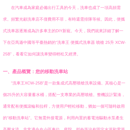
在汽車成為家庭必備出行工具的今天，洗車也成了一項高頻需
求。頻繁光顧洗車店不僅費用不菲，有時還需排隊等候。因此，便攜
式洗車器逐漸成為許多車主的DIY新寵。今天，我們就來詳細了解一
下在亞馬遜中國等平臺熱銷的“洗車王 便攜式洗車器 噴槍 25升 XCW-
25B”，看看它如何讓洗車變得輕松又經濟。
一、產品概覽：您的移動洗車站
“洗車王XCW-25B”是一款集成式高壓噴槍洗車設備。其核心是一
個25升的大容量蓄水桶，搭配一支專業的高壓噴槍。整機設計緊湊，
通常配有便攜滾輪和拉桿，方便用戶輕松移動，猶如一個可隨時啟用
的“移動洗車站”。它無需外接電源，利用內置的蓄電池驅動水泵產生
高壓水流，非常適合在小區車位、庭院、郊外等沒有固定水源和電源