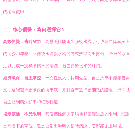
的場所使用。
二、核心優勢：為何選擇它？
高效便捷，省時省力
：高壓噴槍能產生強勁水流，可快速沖掉車身上
的泥沙和浮塵，比傳統水管接水桶的方式效率高出數倍。25升的水量
足以完成一次標準轎車的清洗，省去頻繁接水的麻煩。
經濟環保，自主掌控
：一次性投入，長期受益。自己洗車不僅節省開
支，還能選擇更環保的洗車液，并對愛車進行更細致的護理。您可以
自主控制清洗頻率和細致程度。
場景靈活，不受限制
：其便攜性解決了場地和基礎設施的限制。無論
是高樓下的車位，還是自駕出游時的臨時清潔，它都能派上用場。