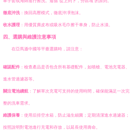
車手套或海綿進行擦洗。遵循“從上到下，分區域”的原則。
徹底沖洗
：換回高壓模式，徹底沖凈泡沫。
收水護理
：用優質麂皮布或吸水毛巾擦干車身，防止水漬。
四、選購與維護注意事項
在亞馬遜中國等平臺選購時，請注意：
確認配件
：檢查產品是否包含所有基礎配件，如噴槍、電池充電器、
進水管過濾器等。
關注電池續航
：了解單次充電可支持的使用時間，確保能滿足一次完
整的洗車需求。
維護保養
：使用后排空水箱，防止滋生細菌；定期清潔進水過濾器；
按照說明對電池進行充電和存放，以延長使用壽命。