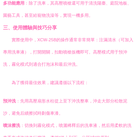
多功能應用
：除了洗車，其高壓噴槍還可用于清洗陽臺、庭院地板、
園藝工具，甚至給寵物洗澡等，實現一機多用。
三、使用體驗與技巧分享
實際使用中，XCW-25B的操作通常非常簡單：注滿清水（可加入
專用洗車液），打開開關，扣動噴槍扳機即可。高壓模式用于預沖
洗，霧化模式則適合打泡沫和最后沖洗。
為了獲得最佳效果，建議遵循以下流程：
預沖洗
：先用高壓扇形水柱從上至下沖洗整車，沖走大部分松散泥
沙，避免后續擦拭時劃傷車漆。
噴沫擦洗
：切換到霧化模式，噴灑稀釋后的洗車液，然后用柔軟的洗