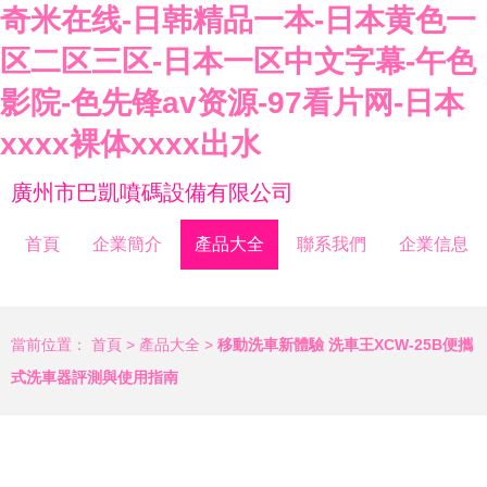
奇米在线-日韩精品一本-日本黄色一
区二区三区-日本一区中文字幕-午色
影院-色先锋av资源-97看片网-日本
xxxx裸体xxxx出水
廣州市巴凱噴碼設備有限公司
首頁
企業簡介
產品大全
聯系我們
企業信息
當前位置：
首頁
>
產品大全
>
移動洗車新體驗 洗車王XCW-25B便攜
式洗車器評測與使用指南