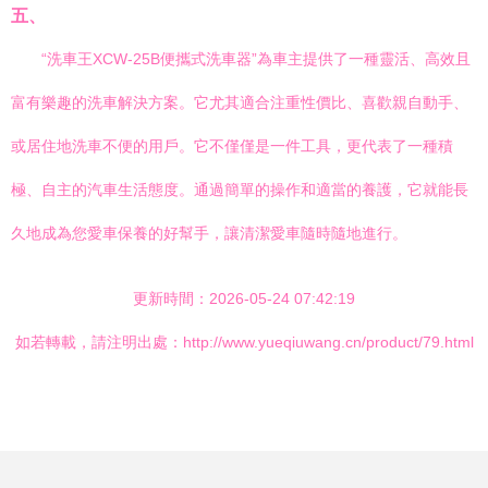
五、
“洗車王XCW-25B便攜式洗車器”為車主提供了一種靈活、高效且
富有樂趣的洗車解決方案。它尤其適合注重性價比、喜歡親自動手、
或居住地洗車不便的用戶。它不僅僅是一件工具，更代表了一種積
極、自主的汽車生活態度。通過簡單的操作和適當的養護，它就能長
久地成為您愛車保養的好幫手，讓清潔愛車隨時隨地進行。
更新時間：2026-05-24 07:42:19
如若轉載，請注明出處：http://www.yueqiuwang.cn/product/79.html