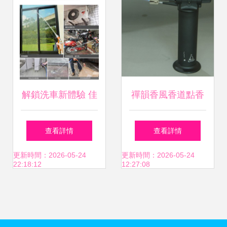
實現
解鎖洗車新體驗 佳
禪韻香風香道點香
百麗高壓便攜洗車
炭專用噴槍打火機
查看詳情
查看詳情
水槍套裝全解析
香道文化中的精妙
更新時間：2026-05-24
更新時間：2026-05-24
22:18:12
12:27:08
配件